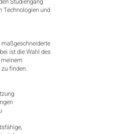
 den Studiengang
en Technologien und
le maßgeschneiderte
ei ist die Wahl des
it meinem
 zu finden.
etzung
ungen
u
tsfähige,