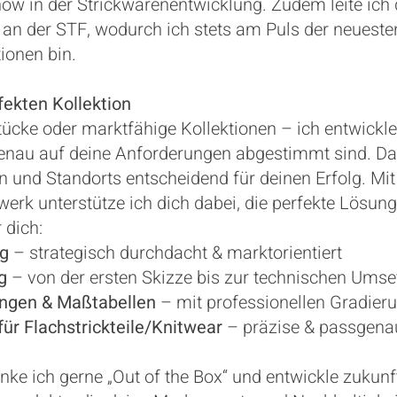
ow in der Strickwarenentwicklung. Zudem leite ich
“ an der STF, wodurch ich stets am Puls der neuest
ionen bin.
fekten Kollektion
tücke oder marktfähige Kollektionen – ich entwick
genau auf deine Anforderungen abgestimmt sind. Dab
n und Standorts entscheidend für deinen Erfolg. M
rk unterstütze ich dich dabei, die perfekte Lösung
 dich:
g
– strategisch durchdacht & marktorientiert
g
– von der ersten Skizze bis zur technischen Ums
ngen & Maßtabellen
– mit professionellen Gradier
für Flachstrickteile/Knitwear
– präzise & passgena
enke ich gerne „Out of the Box“ und entwickle zukunf