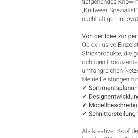
tiefgehendes Know-h
„Knitwear Spezialist
nachhaltigen Innovat
Von der Idee zur per
Ob exklusive Einzels
Strickprodukte, die 
richtigen Produzente
umfangreichen Netzwe
Meine Leistungen für
✔
Sortimentsplanun
✔
Designentwicklun
✔
Modellbeschreibu
✔
Schnitterstellung 
Als kreativer Kopf d